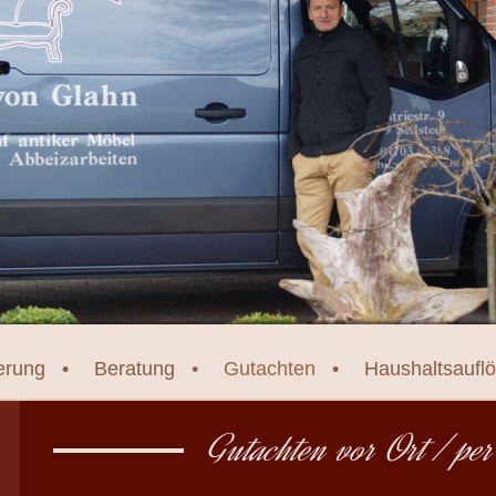
erung
Beratung
Gutachten
Haushaltsaufl
Gutachten vor Ort / per